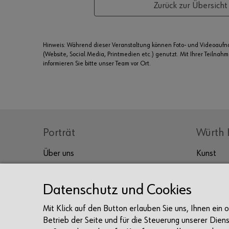
Zurück zur Übersicht
Hinweis: Während dieser Veranstaltung können Foto- und Videoauf
(Website, Social Media, Printmedien etc.) genutzt. Mit Ihrer Teilnah
informieren Sie bitte unser Team vor Ort.
Porträt
Würth 
Über uns
Kunst
Kultur
Prof. Würth
Sammlung Würth
Genuss
Datenschutz und Cookies
Unternehmen
Tagen & 
Mit Klick auf den Button erlauben Sie uns, Ihnen ein
Karriere
Betrieb der Seite und für die Steuerung unserer Dien