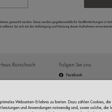
nahmen gemacht werden. Diese werden gegebenenfalls für Veröffentlichungen in V
me erklären Sie sich mit der Anfertigung und Nutzung dieser Aufnahmen einverstanden.
Haus Rorschach
Folgen Sie uns
Facebook
Instagram
LinkedIn
Events
Newsletter
 optimales Webseiten-Erlebnis zu bieten. Dazu zählen Cookies, die
stleistungen und Anwendungen notwendig sind, sowie solche, die le