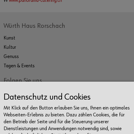
W
www.panorama-catering.ch
Würth Haus Rorschach
Kunst
Kultur
Genuss
Tagen & Events
Folgen Sie uns
Facebook
Datenschutz und Cookies
Instagram
Mit Klick auf den Button erlauben Sie uns, Ihnen ein optimales
LinkedIn
Webseiten-Erlebnis zu bieten. Dazu zählen Cookies, die für
Newsletter
den Betrieb der Seite und für die Steuerung unserer
Dienstleistungen und Anwendungen notwendig sind, sowie