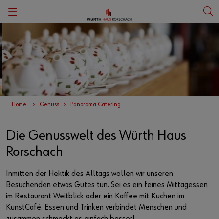
Zurück
Zurück
Zurück
Zurück
Zurück
Zurück
Zurück
Zurück
Porträt
Carmen Würth Saal
Ausstellungen
Kulturanlässe
KunstCafé
Würth Finance Int. B.V.
Würth Haus Rorschach
Deutsch
Geschichte
Meeting- und Seminarräume
Kunst
Veranstaltungskalender
Restaurant Weitblick
Würth Financial Services AG
Benefits
Engagements
Weihnachten
Kunstvermittlung
Tickets
Panorama Catering
Würth IT Switzerland AG
Ausbildung
Home
Genuss
Panorama Catering
Sponsoring
360° Rundgang
Kunst und Genuss
Würth Logistics AG
Die Genusswelt des Würth Haus
Rorschach
Medien/Presse
Swisstainable
Kunst bei Würth
Würth Management AG
Inmitten der Hektik des Alltags wollen wir unseren
Film- und Fotoaufnahmen
Mitgliedschaften
Kunstshop
Besuchenden etwas Gutes tun. Sei es ein feines Mittagessen
im Restaurant Weitblick oder ein Kaﬀee mit Kuchen im
Compliance
Kontakt
Infocenter
Panorama Catering
KunstCafé. Essen und Trinken verbindet Menschen und
zusammen schmeckt es einfach besser!