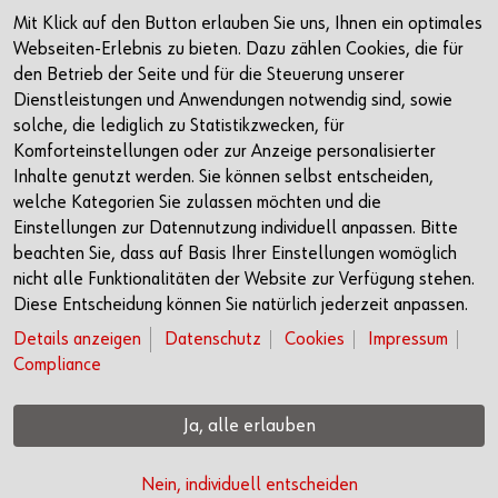
Instagram
Mit Klick auf den Button erlauben Sie uns, Ihnen ein optimales
LinkedIn
Webseiten-Erlebnis zu bieten. Dazu zählen Cookies, die für
Newsletter
den Betrieb der Seite und für die Steuerung unserer
Dienstleistungen und Anwendungen notwendig sind, sowie
Kontakt
solche, die lediglich zu Statistikzwecken, für
Komforteinstellungen oder zur Anzeige personalisierter
Würth Haus Rorschach
Inhalte genutzt werden. Sie können selbst entscheiden,
Churerstrasse 10
welche Kategorien Sie zulassen möchten und die
9400 Rorschach
Einstellungen zur Datennutzung individuell anpassen. Bitte
Schweiz
beachten Sie, dass auf Basis Ihrer Einstellungen womöglich
nicht alle Funktionalitäten der Website zur Verfügung stehen.
+41 71 225 10 00
Diese Entscheidung können Sie natürlich jederzeit anpassen.
info@wuerth-management.com
Details anzeigen
Datenschutz
Cookies
Impressum
Compliance
Öffnungszeiten
Anfahrt
Ja, alle erlauben
© Würth Management AG
Nein, individuell entscheiden