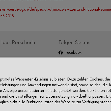
news.wuerth-ag.ch/de/special-olympics-switzerland-national-summ
nf-2018
Haus Rorschach
Folgen Sie uns
Facebook
Instagram
LinkedIn
Events
Newsletter
 optimales Webseiten-Erlebnis zu bieten. Dazu zählen Cookies, die
stleistungen und Anwendungen notwendig sind, sowie solche, die le
ur Anzeige personalisierter Inhalte genutzt werden. Sie können se
und die Einstellungen zur Datennutzung individuell anpassen. Bit
glich nicht alle Funktionalitäten der Website zur Verfügung stehe
.