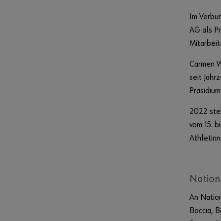
Im Verbun
AG als Pr
Mitarbeit
Carmen Wü
seit Jahr
Präsidium
2022 ste
vom 15. b
Athletinn
Natio
An Natio
Boccia, B