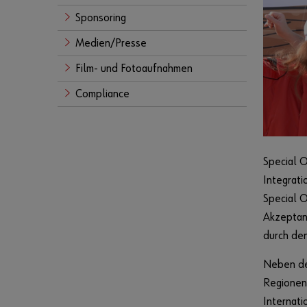
Sponsoring
Medien/Presse
Film- und Fotoaufnahmen
Compliance
Special O
Integrati
Special O
Akzeptanz
durch den
Neben den
Regionen
Internat