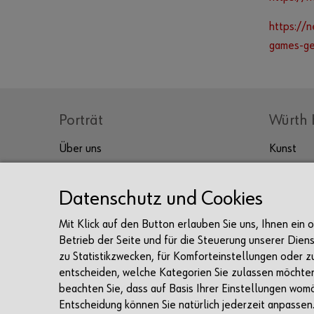
https://
games-ge
Porträt
Würth 
Über uns
Kunst
Kultur
Prof. Würth
Sammlung Würth
Genuss
Datenschutz und Cookies
Unternehmen
Tagen & 
Mit Klick auf den Button erlauben Sie uns, Ihnen ein
Karriere
Betrieb der Seite und für die Steuerung unserer Dien
Sponsoring
zu Statistikzwecken, für Komforteinstellungen oder z
entscheiden, welche Kategorien Sie zulassen möchten 
Presse
beachten Sie, dass auf Basis Ihrer Einstellungen womö
Entscheidung können Sie natürlich jederzeit anpassen