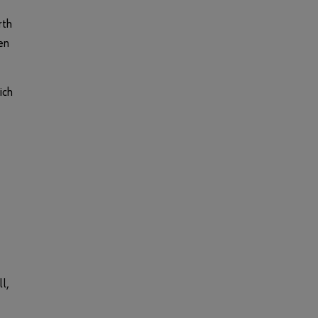
rth
en
ich
l,