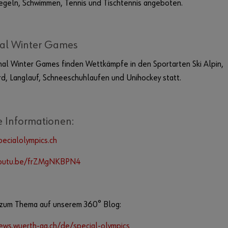
egeln, Schwimmen, Tennis und Tischtennis angeboten.
al Winter Games
al Winter Games finden Wettkämpfe in den Sportarten Ski Alpin,
d, Langlauf, Schneeschuhlaufen und Unihockey statt.
e Informationen:
pecialolympics.ch
youtu.be/frZMgNKBPN4
 zum Thema auf unserem 360° Blog:
ews.wuerth-ag.ch/de/special-olympics