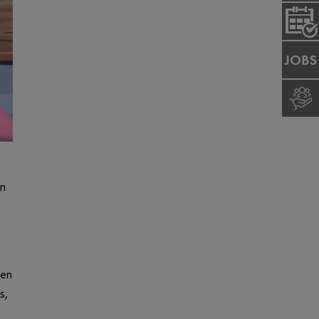
on
len
s,