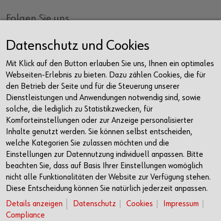
Folgen Sie uns
Facebook
Datenschutz und Cookies
Instagram
Mit Klick auf den Button erlauben Sie uns, Ihnen ein optimales
LinkedIn
Webseiten-Erlebnis zu bieten. Dazu zählen Cookies, die für
Newsletter
den Betrieb der Seite und für die Steuerung unserer
Dienstleistungen und Anwendungen notwendig sind, sowie
Kontakt
solche, die lediglich zu Statistikzwecken, für
Komforteinstellungen oder zur Anzeige personalisierter
Würth Haus Rorschach
Inhalte genutzt werden. Sie können selbst entscheiden,
Churerstrasse 10
welche Kategorien Sie zulassen möchten und die
9400 Rorschach
Einstellungen zur Datennutzung individuell anpassen. Bitte
Schweiz
beachten Sie, dass auf Basis Ihrer Einstellungen womöglich
nicht alle Funktionalitäten der Website zur Verfügung stehen.
+41 71 225 10 00
Diese Entscheidung können Sie natürlich jederzeit anpassen.
info@wuerth-management.com
Details anzeigen
Datenschutz
Cookies
Impressum
Compliance
Öffnungszeiten