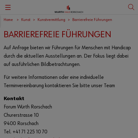
Home
Kunst
Kunstvermittlung
Barrierefreie Führungen
Zurück
Zurück
Zurück
Zurück
Zurück
Zurück
Zurück
Zurück
BARRIEREFREIE FÜHRUNGEN
Porträt
Carmen Würth Saal
Ausstellungen
Kulturanlässe
KunstCafé
Würth Finance Int. B.V.
Würth Haus Rorschach
Deutsch
Auf Anfrage bieten wir Führungen für Menschen mit Handicap
Geschichte
Meeting- und Seminarräume
Kunst
Veranstaltungskalender
Restaurant Weitblick
Würth Financial Services AG
Benefits
durch die aktuellen Ausstellungen an. Der Fokus liegt dabei
auf ausführlichen Bildbetrachtungen.
Engagements
Weihnachten
Kunstvermittlung
Tickets
Panorama Catering
Würth IT Switzerland AG
Ausbildung
Für weitere Informationen oder eine individuelle
Sponsoring
360° Rundgang
Kunst und Genuss
Würth Logistics AG
Terminvereinbarung kontaktieren Sie bitte unser Team
Medien/Presse
Swisstainable
Kunst bei Würth
Würth Management AG
Kontakt
Forum Würth Rorschach
Film- und Fotoaufnahmen
Mitgliedschaften
Kunstshop
Churerstrasse 10
9400 Rorschach
Compliance
Kontakt
Infocenter
Panorama Catering
Tel. +41 71 225 10 70