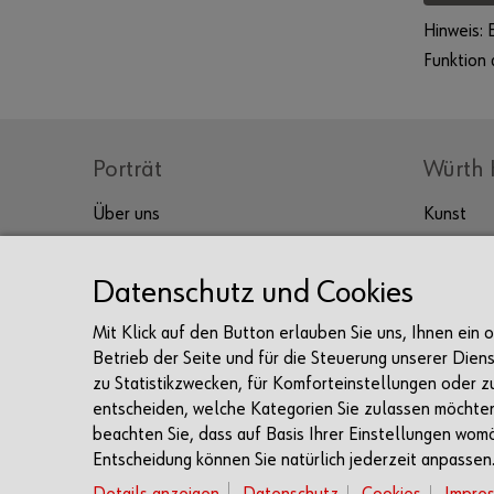
Hinweis: 
Funktion
Porträt
Würth 
Über uns
Kunst
Kultur
Prof. Würth
Sammlung Würth
Genuss
Datenschutz und Cookies
Unternehmen
Tagen & 
Mit Klick auf den Button erlauben Sie uns, Ihnen ein
Karriere
Betrieb der Seite und für die Steuerung unserer Dien
Sponsoring
zu Statistikzwecken, für Komforteinstellungen oder z
entscheiden, welche Kategorien Sie zulassen möchten 
Presse
beachten Sie, dass auf Basis Ihrer Einstellungen womö
Entscheidung können Sie natürlich jederzeit anpassen