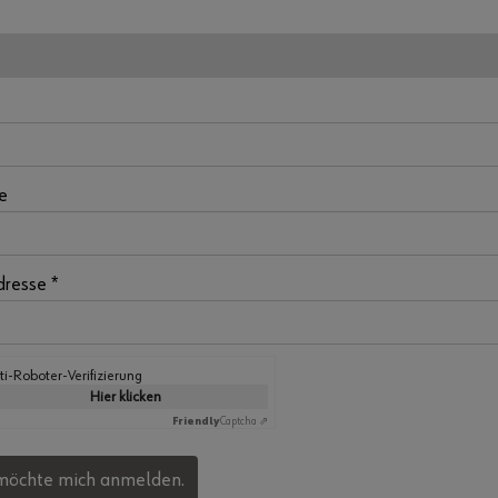
e
dresse *
ti-Roboter-Verifizierung
Hier klicken
Friendly
Captcha ⇗
h möchte mich anmelden.