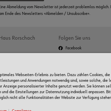
Eine Abmeldung vom Newsletter ist jederzeit problemlos möglich. N
 am Ende des Newsletters «Abmelden / Unsubscribe».
Haus Rorschach
Folgen Sie uns
Facebook
Instagram
LinkedIn
Events
Newsletter
 optimales Webseiten-Erlebnis zu bieten. Dazu zählen Cookies, die
stleistungen und Anwendungen notwendig sind, sowie solche, die le
ur Anzeige personalisierter Inhalte genutzt werden. Sie können se
und die Einstellungen zur Datennutzung individuell anpassen. Bit
glich nicht alle Funktionalitäten der Website zur Verfügung stehe
.