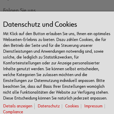
Folgen Sie uns
Facebook
Datenschutz und Cookies
Instagram
Mit Klick auf den Button erlauben Sie uns, Ihnen ein optimales
LinkedIn
Webseiten-Erlebnis zu bieten. Dazu zählen Cookies, die für
Newsletter
den Betrieb der Seite und für die Steuerung unserer
Dienstleistungen und Anwendungen notwendig sind, sowie
Kontakt
solche, die lediglich zu Statistikzwecken, für
Komforteinstellungen oder zur Anzeige personalisierter
Würth Haus Rorschach
Inhalte genutzt werden. Sie können selbst entscheiden,
Churerstrasse 10
welche Kategorien Sie zulassen möchten und die
9400 Rorschach
Einstellungen zur Datennutzung individuell anpassen. Bitte
Schweiz
beachten Sie, dass auf Basis Ihrer Einstellungen womöglich
nicht alle Funktionalitäten der Website zur Verfügung stehen.
+41 71 225 10 00
Diese Entscheidung können Sie natürlich jederzeit anpassen.
info@wuerth-management.com
Details anzeigen
Datenschutz
Cookies
Impressum
Compliance
Öffnungszeiten