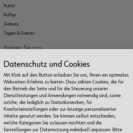
Kunst
Kultur
Genuss
Tagen & Events
Folgen Sie uns
Facebook
Datenschutz und Cookies
Instagram
Mit Klick auf den Button erlauben Sie uns, Ihnen ein optimales
LinkedIn
Webseiten-Erlebnis zu bieten. Dazu zählen Cookies, die für
Newsletter
den Betrieb der Seite und für die Steuerung unserer
Dienstleistungen und Anwendungen notwendig sind, sowie
Kontakt
solche, die lediglich zu Statistikzwecken, für
Komforteinstellungen oder zur Anzeige personalisierter
Würth Haus Rorschach
Inhalte genutzt werden. Sie können selbst entscheiden,
Churerstrasse 10
welche Kategorien Sie zulassen möchten und die
9400 Rorschach
Einstellungen zur Datennutzung individuell anpassen. Bitte