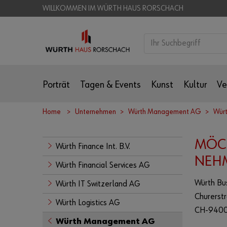
WILLKOMMEN IM WÜRTH HAUS RORSCHACH
Porträt
Tagen & Events
Kunst
Kultur
Ve
Home
Unternehmen
Würth Management AG
Würt
MÖCH
Würth Finance Int. B.V.
NEHM
Würth Financial Services AG
Würth Bu
Würth IT Switzerland AG
Churerst
Würth Logistics AG
CH-9400
Würth Management AG