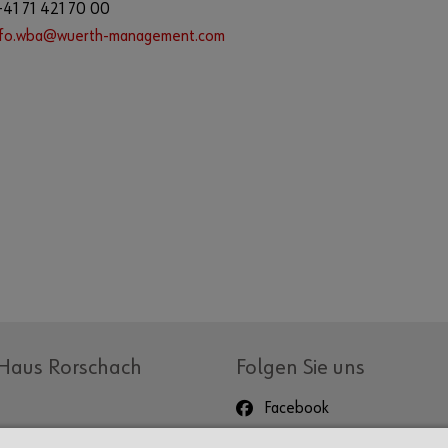
+41 71 421 70 00
nfo.wba@wuerth-management.com
Haus Rorschach
Folgen Sie uns
Facebook
Instagram