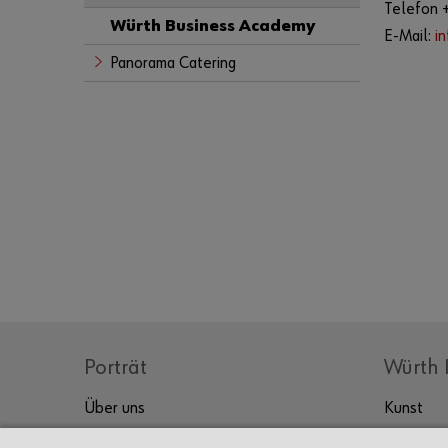
Telefon 
Würth Business Academy
E-Mail:
i
Panorama Catering
Porträt
Würth 
Über uns
Kunst
Kultur
Prof. Würth