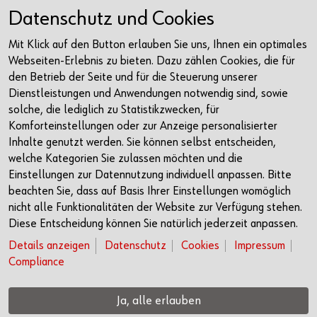
Facebook
Datenschutz und Cookies
Instagram
Mit Klick auf den Button erlauben Sie uns, Ihnen ein optimales
LinkedIn
Webseiten-Erlebnis zu bieten. Dazu zählen Cookies, die für
Newsletter
den Betrieb der Seite und für die Steuerung unserer
Dienstleistungen und Anwendungen notwendig sind, sowie
Kontakt
solche, die lediglich zu Statistikzwecken, für
Komforteinstellungen oder zur Anzeige personalisierter
Würth Haus Rorschach
Inhalte genutzt werden. Sie können selbst entscheiden,
Churerstrasse 10
welche Kategorien Sie zulassen möchten und die
9400 Rorschach
Einstellungen zur Datennutzung individuell anpassen. Bitte
Schweiz
beachten Sie, dass auf Basis Ihrer Einstellungen womöglich
nicht alle Funktionalitäten der Website zur Verfügung stehen.
+41 71 225 10 00
Diese Entscheidung können Sie natürlich jederzeit anpassen.
info@wuerth-management.com
Details anzeigen
Datenschutz
Cookies
Impressum
Compliance
Öffnungszeiten
Anfahrt
Ja, alle erlauben