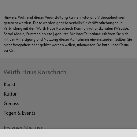
Hinweis: Während dieser Veranstaltung können Foto- und Videoaufnahmen
gemacht werden. Diese werden gegebenenfalls für Veröffentlichungen in
Verbindung mit den Würth Haus Rorschach Kommunikationskanälen (Website,
Social Media, Printmedien etc.) genutzt. Mit Ihrer Teilnahme erklären Sie sich
mit der Anfertigung und Nutzung dieser Aufnahmen einverstanden. Sollten Sie
nicht fotografiert oder gefilmt werden wollen, informieren Sie bitte unser Team
vor Ort.
Würth Haus Rorschach
Kunst
Kultur
Genuss
Tagen & Events
Folgen Sie uns