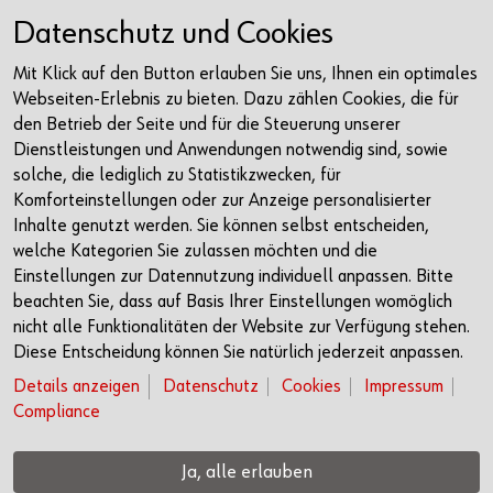
Facebook
Datenschutz und Cookies
Instagram
Mit Klick auf den Button erlauben Sie uns, Ihnen ein optimales
LinkedIn
Webseiten-Erlebnis zu bieten. Dazu zählen Cookies, die für
Newsletter
den Betrieb der Seite und für die Steuerung unserer
Dienstleistungen und Anwendungen notwendig sind, sowie
Kontakt
solche, die lediglich zu Statistikzwecken, für
Komforteinstellungen oder zur Anzeige personalisierter
Würth Haus Rorschach
Inhalte genutzt werden. Sie können selbst entscheiden,
Churerstrasse 10
welche Kategorien Sie zulassen möchten und die
9400 Rorschach
Einstellungen zur Datennutzung individuell anpassen. Bitte
Schweiz
beachten Sie, dass auf Basis Ihrer Einstellungen womöglich
nicht alle Funktionalitäten der Website zur Verfügung stehen.
+41 71 225 10 00
Diese Entscheidung können Sie natürlich jederzeit anpassen.
info@wuerth-management.com
Details anzeigen
Datenschutz
Cookies
Impressum
Compliance
Öffnungszeiten
Anfahrt
Ja, alle erlauben