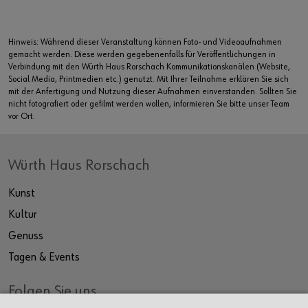
Hinweis: Während dieser Veranstaltung können Foto- und Videoaufnahmen
gemacht werden. Diese werden gegebenenfalls für Veröffentlichungen in
Verbindung mit den Würth Haus Rorschach Kommunikationskanälen (Website,
Social Media, Printmedien etc.) genutzt. Mit Ihrer Teilnahme erklären Sie sich
mit der Anfertigung und Nutzung dieser Aufnahmen einverstanden. Sollten Sie
nicht fotografiert oder gefilmt werden wollen, informieren Sie bitte unser Team
vor Ort.
Würth Haus Rorschach
Kunst
Kultur
Genuss
Tagen & Events
Folgen Sie uns