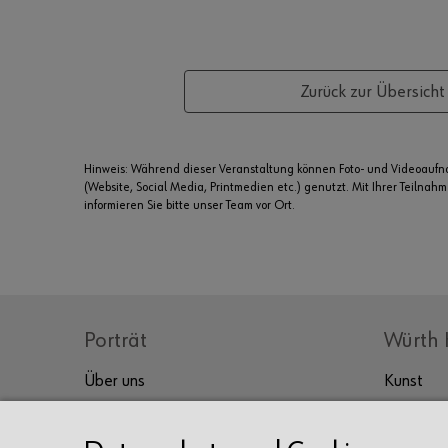
Zurück zur Übersicht
Hinweis: Während dieser Veranstaltung können Foto- und Videoauf
(Website, Social Media, Printmedien etc.) genutzt. Mit Ihrer Teilnah
informieren Sie bitte unser Team vor Ort.
Porträt
Würth 
Über uns
Kunst
Kultur
Prof. Würth
Sammlung Würth
Genuss