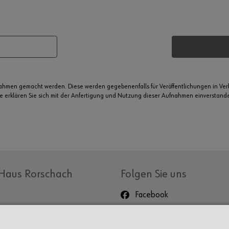
nahmen gemacht werden. Diese werden gegebenenfalls für Veröffentlichungen in V
me erklären Sie sich mit der Anfertigung und Nutzung dieser Aufnahmen einverstanden.
Haus Rorschach
Folgen Sie uns
Facebook
Instagram
LinkedIn