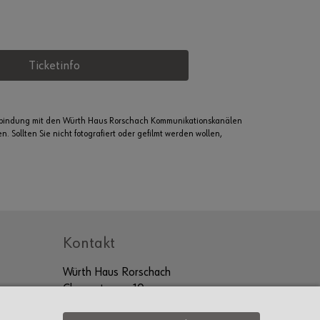
Ticketinfo
erbindung mit den Würth Haus Rorschach Kommunikationskanälen
 Sollten Sie nicht fotografiert oder gefilmt werden wollen,
Kontakt
Würth Haus Rorschach
Churerstrasse 10
9400 Rorschach