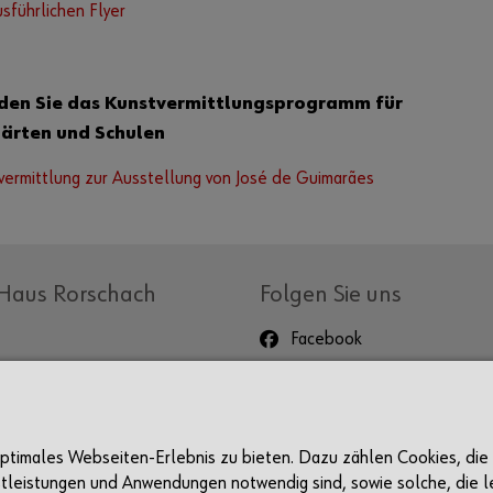
sführlichen Flyer
nden Sie das Kunstvermittlungsprogramm für
ärten und Schulen
vermittlung zur Ausstellung von José de Guimarães
Haus Rorschach
Folgen Sie uns
Facebook
Instagram
LinkedIn
Events
Newsletter
 optimales Webseiten-Erlebnis zu bieten. Dazu zählen Cookies, die
stleistungen und Anwendungen notwendig sind, sowie solche, die le