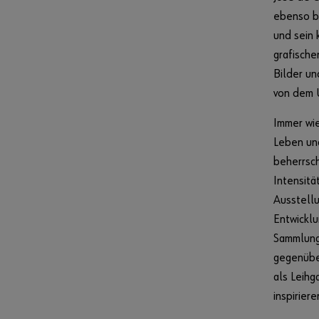
ebenso b
und sein 
grafische
Bilder un
von dem 
Immer wie
Leben und
beherrsch
Intensitä
Ausstellu
Entwicklu
Sammlung 
gegenübe
als Leihg
inspirier