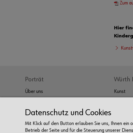
Zum au
Hier fi
Kinderg
Kunst
Porträt
Würth 
Über uns
Kunst
Kultur
Prof. Würth
Sammlung Würth
Genuss
Datenschutz und Cookies
Unternehmen
Tagen & 
Mit Klick auf den Button erlauben Sie uns, Ihnen ein
Karriere
Betrieb der Seite und für die Steuerung unserer Dien