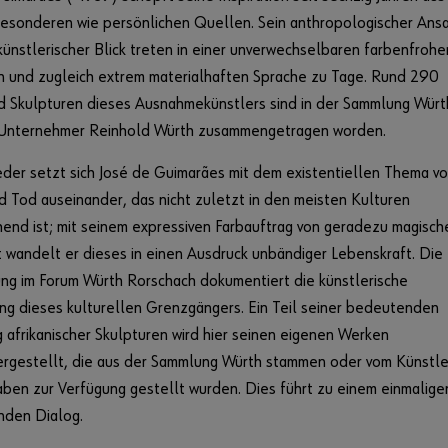
esonderen wie persönlichen Quellen. Sein anthropologischer Ans
künstlerischer Blick treten in einer unverwechselbaren farbenfrohe
n und zugleich extrem materialhaften Sprache zu Tage. Rund 290
d Skulpturen dieses Ausnahmekünstlers sind in der Sammlung Würt
Unternehmer Reinhold Würth zusammengetragen worden.
der setzt sich José de Guimarães mit dem existentiellen Thema v
 Tod auseinander, das nicht zuletzt in den meisten Kulturen
end ist; mit seinem expressiven Farbauftrag von geradezu magisch
t wandelt er dieses in einen Ausdruck unbändiger Lebenskraft. Die
ng im Forum Würth Rorschach dokumentiert die künstlerische
ng dieses kulturellen Grenzgängers. Ein Teil seiner bedeutenden
afrikanischer Skulpturen wird hier seinen eigenen Werken
rgestellt, die aus der Sammlung Würth stammen oder vom Künstle
aben zur Verfügung gestellt wurden. Dies führt zu einem einmalige
enden Dialog.