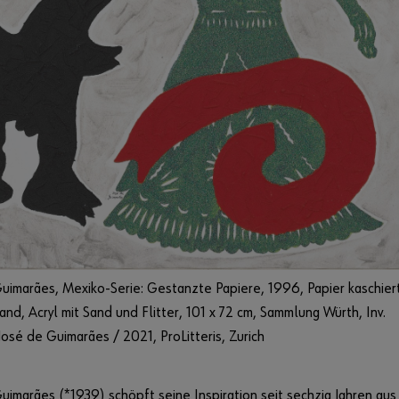
uimarães, Mexiko-Serie: Gestanzte Papiere, 1996, Papier kaschier
and, Acryl mit Sand und Flitter, 101 x 72 cm, Sammlung Würth, Inv.
osé de Guimarães / 2021, ProLitteris, Zurich
uimarães (*1939) schöpft seine Inspiration seit sechzig Jahren aus