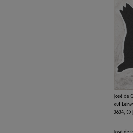
José de G
auf Leinw
3634, © J
José de G