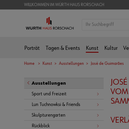
WILLKOMMEN IM WÜRTH HAUS RORSCHACH
Porträt
Tagen & Events
Kunst
Kultur
Ve
Home
Kunst
Ausstellungen
José de Guimarães
JOSÉ
Ausstellungen
VOM 
Sport und Freizeit
SAM
Lun Tuchnowksi & Friends
Skulpturengarten
VERL
Rückblick